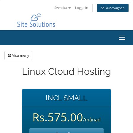
Svenska
Logga in
Se kundvagnen
Växla
navig
Visa meny
Linux Cloud Hosting
INCL SMALL
Rs.575.00
/månad