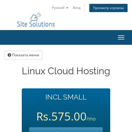
Русский
Вход
Просмотр корзины
Пере
нави
Показать меню
Linux Cloud Hosting
INCL SMALL
Rs.575.00
/mo