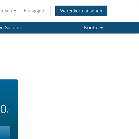
eutsch
Einloggen
Warenkorb ansehen
en Sie uns
Konto
M
00
/