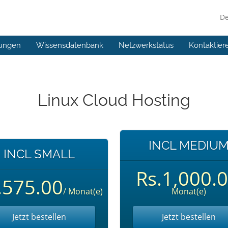
D
ungen
Wissensdatenbank
Netzwerkstatus
Kontaktier
Linux Cloud Hosting
INCL MEDIU
INCL SMALL
Rs.1,000.
.575.00
/ Monat(e)
Monat(e)
Jetzt bestellen
Jetzt bestellen