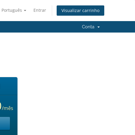
Português
Entrar
Visualizar carrinho
Conta
M
0
/mês