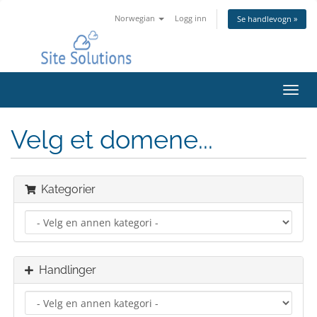
Norwegian
Logg inn
Se handlevogn »
Bytt
navig
Velg et domene...
Kategorier
Handlinger