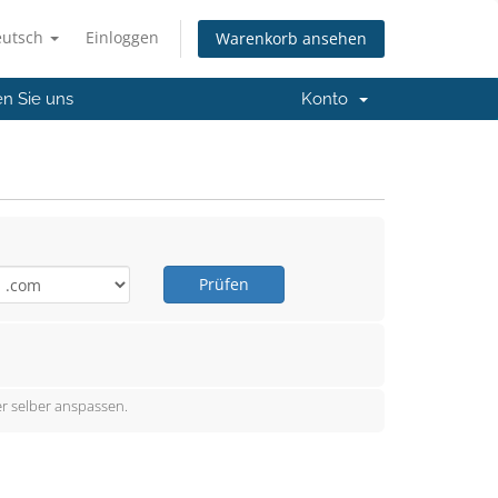
eutsch
Einloggen
Warenkorb ansehen
en Sie uns
Konto
Prüfen
r selber anspassen.