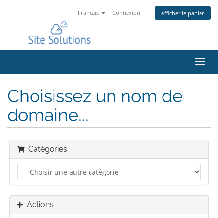
Français
Connexion
Afficher le panier
Bascu
la
navig
Choisissez un nom de
domaine...
Catégories
Actions