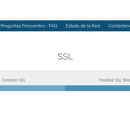
Preguntas Frecuentes - FAQ
Estado de la Red
Contácten
SSL
Comodo SSL
Positive SSL Wi