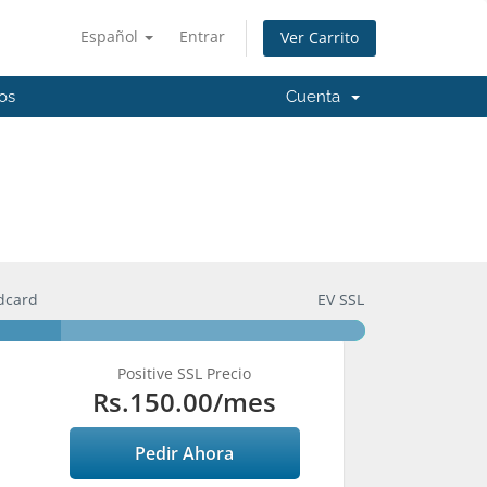
Español
Entrar
Ver Carrito
os
Cuenta
ldcard
EV SSL
Positive SSL Precio
Rs.150.00
/mes
Pedir Ahora