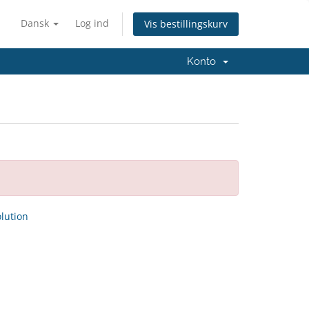
Dansk
Log ind
Vis bestillingskurv
Konto
ution