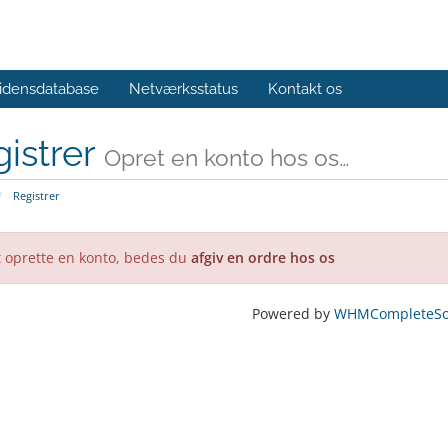
idensdatabase
Netværksstatus
Kontakt os
istrer
Opret en konto hos os…
Registrer
t oprette en konto, bedes du
afgiv en ordre hos os
Powered by
WHMCompleteSol